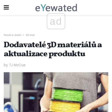
ad
Nové a další
3D tisk
Dodavatelé 3D materiálů a
aktualizace produktu
by TJ McCue