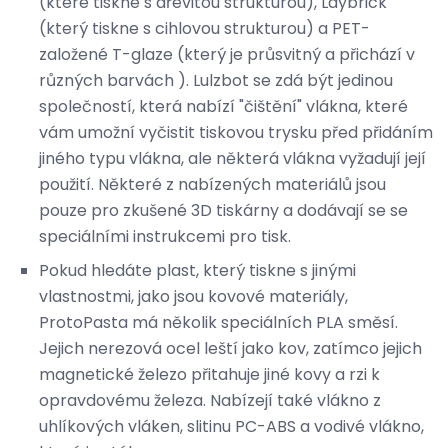
(které tiskne s dřevitou strukturou), Laybrick
(který tiskne s cihlovou strukturou) a PET-
založené T-glaze (který je průsvitný a přichází v
různých barvách ). Lulzbot se zdá být jedinou
společností, která nabízí "čištění" vlákna, které
vám umožní vyčistit tiskovou trysku před přidáním
jiného typu vlákna, ale některá vlákna vyžadují její
použití. Některé z nabízených materiálů jsou
pouze pro zkušené 3D tiskárny a dodávají se se
speciálními instrukcemi pro tisk.
Pokud hledáte plast, který tiskne s jinými
vlastnostmi, jako jsou kovové materiály,
ProtoPasta má několik speciálních PLA směsí.
Jejich nerezová ocel leští jako kov, zatímco jejich
magnetické železo přitahuje jiné kovy a rzi k
opravdovému železa. Nabízejí také vlákno z
uhlíkových vláken, slitinu PC-ABS a vodivé vlákno,