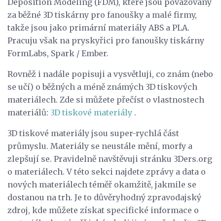
Deposition Modeling (FDM), které jsou považovány
za běžné 3D tiskárny pro fanoušky a malé firmy,
takže jsou jako primární materiály ABS a PLA.
Pracuju však na pryskyřici pro fanoušky tiskárny
FormLabs, Spark / Ember.
Rovněž i nadále popisuji a vysvětluji, co znám (nebo
se učí) o běžných a méně známých 3D tiskových
materiálech. Zde si můžete přečíst o vlastnostech
materiálů:
3D tiskové materiály
.
3D tiskové materiály jsou super-rychlá část
průmyslu. Materiály se neustále mění, morfy a
zlepšují se. Pravidelně navštěvuji stránku 3Ders.org
o materiálech. V této sekci najdete zprávy a data o
nových materiálech téměř okamžitě, jakmile se
dostanou na trh. Je to důvěryhodný zpravodajský
zdroj, kde můžete získat specifické informace o