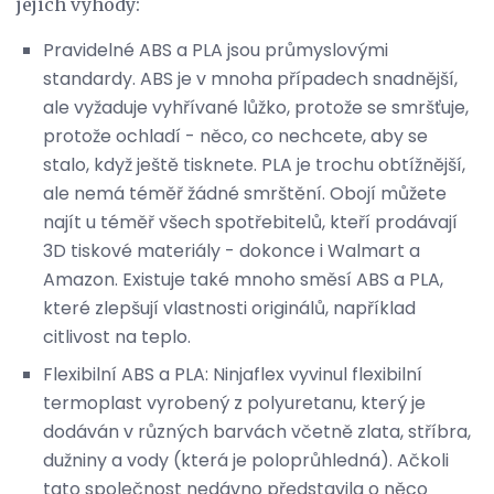
jejich výhody:
Pravidelné ABS a PLA jsou průmyslovými
standardy. ABS je v mnoha případech snadnější,
ale vyžaduje vyhřívané lůžko, protože se smršťuje,
protože ochladí - něco, co nechcete, aby se
stalo, když ještě tisknete. PLA je trochu obtížnější,
ale nemá téměř žádné smrštění. Obojí můžete
najít u téměř všech spotřebitelů, kteří prodávají
3D tiskové materiály - dokonce i Walmart a
Amazon. Existuje také mnoho směsí ABS a PLA,
které zlepšují vlastnosti originálů, například
citlivost na teplo.
Flexibilní ABS a PLA: Ninjaflex vyvinul flexibilní
termoplast vyrobený z polyuretanu, který je
dodáván v různých barvách včetně zlata, stříbra,
dužniny a vody (která je poloprůhledná). Ačkoli
tato společnost nedávno představila o něco