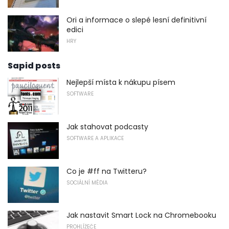
Ori a informace o slepé lesní definitivní
edici
HRY
Sapid posts
Nejlepší místa k nákupu písem
SOFTWARE
Jak stahovat podcasty
SOFTWARE A APLIKACE
Co je #ff na Twitteru?
SOCIÁLNÍ MÉDIA
Jak nastavit Smart Lock na Chromebooku
PROHLÍŽEČE