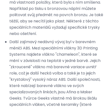
má vlastnosti položky, která byla s ním smíšena.
Například po tisku s bronzovou náplní můžete
politovat svůj předmět na povrch bronzu. Je také
těžší, aby se necítil jako plast. Některé z těchto
speciálních materiálů vyžadují specifické trysky
nebo ošetření.
Další zajímavý nedávný vývoj byl v barevném
měniči ABS. Mezi speciálními vlákny 3D Printing
Systems najdete vlákno "chameleon", které se
mění v závislosti na teplotě v jedné barvě. Jejich
"zkroucené" vlákno má barevné variace uvnitř
role, což je další hezká volba a také je to jejich
"krystalový" vysoký náraz ABS. Další společnosti,
které nabízejí barevné vlákno ve svých
specializovaných linkách, jsou Afina a Maker
Geeks. Tvůrce Geeks vlastně má širokou škálu
speciálních vláken, včetně keramiky (které