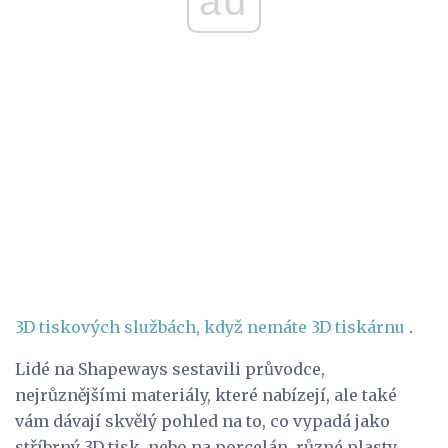
ad
3D tiskových službách, když nemáte 3D tiskárnu
.
Lidé na Shapeways sestavili průvodce,
nejrůznějšími materiály, které nabízejí, ale také
vám dávají skvělý pohled na to, co vypadá jako
stříbrný 3D tisk, nebo na porcelán, různé plasty