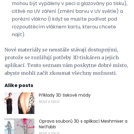
mohou být vypáleny v peci a glazovány po tisku),
citlivé na UV záření (změní barvu v UV světle) a
porézní vlákno (i když se musíte podívat pod
rozpouštěcím vláknem kartu, kterou chcete
najít).
Nové materiály se neustále stávají dostupnými,
protože se rozšiřují potřeby 3D tiskáren a jejich
aplikací. Tento seznam vám poskytne dobré místo,
abyste mohli začít zkoumat všechny možnosti.
Alike posts
Příklady 3D tiskové módy
NOVÉ A DALŠÍ
Oprava souborů 3D s aplikací Meshmixer a
Netfabb
NOVÉ A DALŠÍ