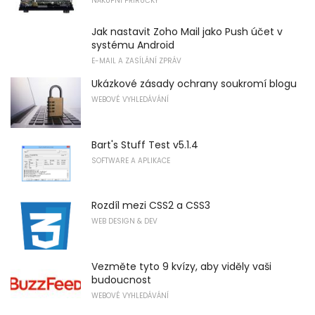
NÁKUPNÍ PŘÍRUČKY
Jak nastavit Zoho Mail jako Push účet v
systému Android
E-MAIL A ZASÍLÁNÍ ZPRÁV
Ukázkové zásady ochrany soukromí blogu
WEBOVÉ VYHLEDÁVÁNÍ
Bart's Stuff Test v5.1.4
SOFTWARE A APLIKACE
Rozdíl mezi CSS2 a CSS3
WEB DESIGN & DEV
Vezměte tyto 9 kvízy, aby viděly vaši
budoucnost
WEBOVÉ VYHLEDÁVÁNÍ