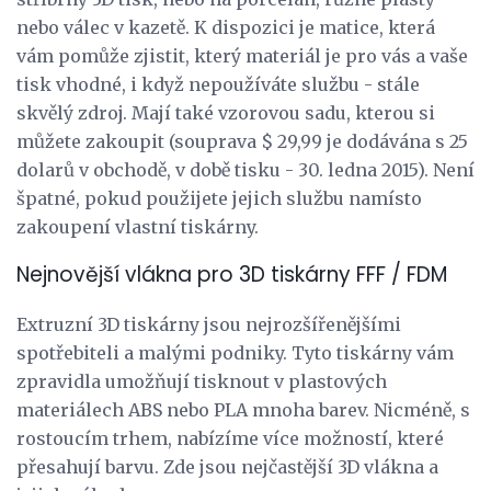
nebo válec v kazetě. K dispozici je matice, která
vám pomůže zjistit, který materiál je pro vás a vaše
tisk vhodné, i když nepoužíváte službu - stále
skvělý zdroj. Mají také vzorovou sadu, kterou si
můžete zakoupit (souprava $ 29,99 je dodávána s 25
dolarů v obchodě, v době tisku - 30. ledna 2015). Není
špatné, pokud použijete jejich službu namísto
zakoupení vlastní tiskárny.
Nejnovější vlákna pro 3D tiskárny FFF / FDM
Extruzní 3D tiskárny jsou nejrozšířenějšími
spotřebiteli a malými podniky. Tyto tiskárny vám
zpravidla umožňují tisknout v plastových
materiálech ABS nebo PLA mnoha barev. Nicméně, s
rostoucím trhem, nabízíme více možností, které
přesahují barvu. Zde jsou nejčastější 3D vlákna a