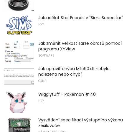
Jak udělat Star Friends v "Sims Superstar"
HRY
Jak změnit velikost šarže obrazů pomocí
programu XnView
SOFTWARE
Jak opravit chybu Mfc90.dll nebyla
nalezena nebo chybí
OKNA
Wigglytuff - Pokémon # 40
HRY
Vysvětlení specifikací výstupního výkonu
zesilovače