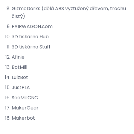
GizmoDorks (dělá ABS vyztužený dřevem, trochu
čistý)
FAIRWAGON.com
3D tiskárna Hub
3D tiskárna Stuff
Afinie
BotMill
LulzBot
JustPLA
SeeMeCNC
MakerGear
Makerbot