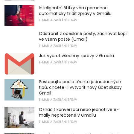
Inteligentní štítky vám pomohou
automaticky třídit zprávy v Gmailu
E-MAIL A ZASÍLÁNÍ ZPRÁV
Odstranit z odeslané pošty, zachovat kopii
ve všem poště (Gmail)
E-MAIL A ZASÍLÁNÍ ZPRÁV
Jak vybrat všechny zprávy v Gmailu
E-MAIL A ZASÍLÁNÍ ZPRÁV
Postupujte podle těchto jednoduchých
tipů, chcete-li vytvořit nový účet služby
Gmail
E-MAIL A ZASÍLÁNÍ ZPRÁV
Označit konverzaci nebo jednotlivé e-
maily nepřečtené v Gmailu
E-MAIL A ZASÍLÁNÍ ZPRÁV