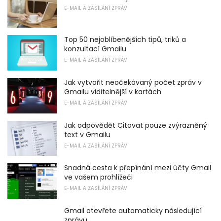
E-MAIL A ZASÍLÁNÍ ZPRÁV
Top 50 nejoblíbenějších tipů, triků a
konzultací Gmailu
E-MAIL A ZASÍLÁNÍ ZPRÁV
Jak vytvořit neočekávaný počet zpráv v
Gmailu viditelnější v kartách
E-MAIL A ZASÍLÁNÍ ZPRÁV
Jak odpovědět Citovat pouze zvýrazněný
text v Gmailu
E-MAIL A ZASÍLÁNÍ ZPRÁV
Snadná cesta k přepínání mezi účty Gmail
ve vašem prohlížeči
E-MAIL A ZASÍLÁNÍ ZPRÁV
Gmail otevřete automaticky následující
zprávu