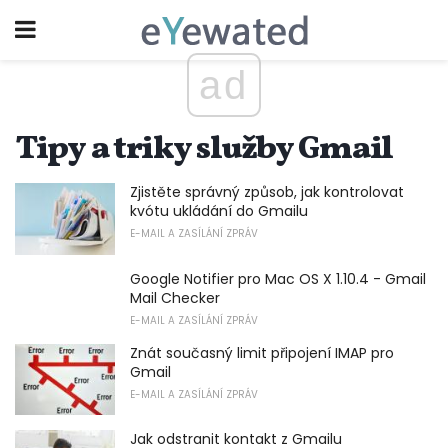
ad
Tipy a triky služby Gmail
Zjistěte správný způsob, jak kontrolovat
kvótu ukládání do Gmailu
E-MAIL A ZASÍLÁNÍ ZPRÁV
Google Notifier pro Mac OS X 1.10.4 - Gmail
Mail Checker
E-MAIL A ZASÍLÁNÍ ZPRÁV
Znát současný limit připojení IMAP pro
Gmail
E-MAIL A ZASÍLÁNÍ ZPRÁV
Jak odstranit kontakt z Gmailu