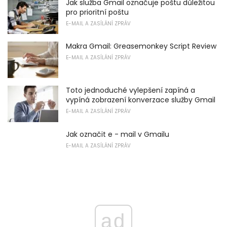
Jak služba Gmail označuje poštu důležitou
pro prioritní poštu
E-MAIL A ZASÍLÁNÍ ZPRÁV
Makra Gmail: Greasemonkey Script Review
E-MAIL A ZASÍLÁNÍ ZPRÁV
Toto jednoduché vylepšení zapíná a
vypíná zobrazení konverzace služby Gmail
E-MAIL A ZASÍLÁNÍ ZPRÁV
Jak označit e - mail v Gmailu
E-MAIL A ZASÍLÁNÍ ZPRÁV
ad