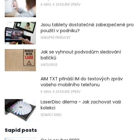
E-MAIL A ZASÍLÁNÍ ZPRÁV
Jsou tablety dostatečně zabezpečené pro
použití v podniku?
NÁKUPNÍ PŘÍRUČKY
Jak se vyhnout podvodům sledování
balíčků
ANTIVIRUS
AIM TXT přináší IM do textových zpráv
vašeho mobilního telefonu
E-MAIL A ZASÍLÁNÍ ZPRÁV
LaserDisc dilema - Jak zachovat vaši
kolekci
DOMÁCÍ KINO
Sapid posts