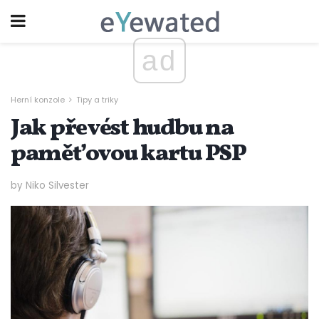
ad
Herní konzole
Tipy a triky
Jak převést hudbu na
paměťovou kartu PSP
by Niko Silvester