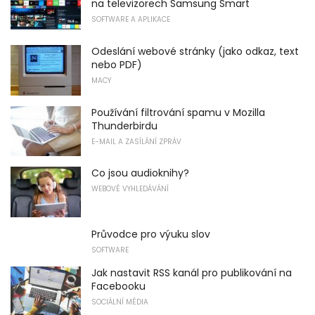
na televizorech Samsung Smart
SOFTWARE A APLIKACE
Odeslání webové stránky (jako odkaz, text
nebo PDF)
MACY
Používání filtrování spamu v Mozilla
Thunderbirdu
E-MAIL A ZASÍLÁNÍ ZPRÁV
Co jsou audioknihy?
WEBOVÉ VYHLEDÁVÁNÍ
Průvodce pro výuku slov
SOFTWARE
Jak nastavit RSS kanál pro publikování na
Facebooku
SOCIÁLNÍ MÉDIA