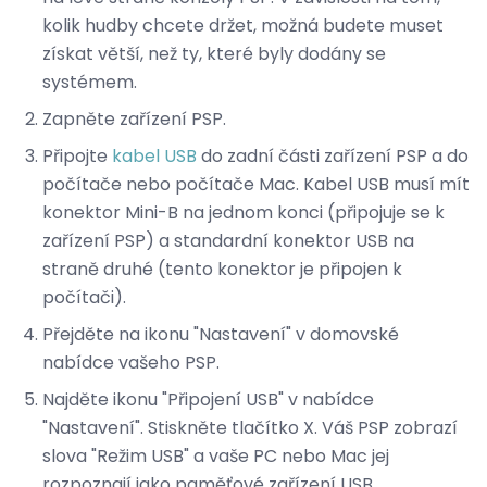
kolik hudby chcete držet, možná budete muset
získat větší, než ty, které byly dodány se
systémem.
Zapněte zařízení PSP.
Připojte
kabel USB
do zadní části zařízení PSP a do
počítače nebo počítače Mac. Kabel USB musí mít
konektor Mini-B na jednom konci (připojuje se k
zařízení PSP) a standardní konektor USB na
straně druhé (tento konektor je připojen k
počítači).
Přejděte na ikonu "Nastavení" v domovské
nabídce vašeho PSP.
Najděte ikonu "Připojení USB" v nabídce
"Nastavení". Stiskněte tlačítko X. Váš PSP zobrazí
slova "Režim USB" a vaše PC nebo Mac jej
rozpoznají jako paměťové zařízení USB.