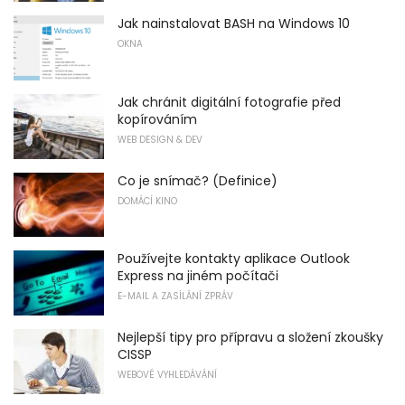
Jak nainstalovat BASH na Windows 10
OKNA
Jak chránit digitální fotografie před
kopírováním
WEB DESIGN & DEV
Co je snímač? (Definice)
DOMÁCÍ KINO
Používejte kontakty aplikace Outlook
Express na jiném počítači
E-MAIL A ZASÍLÁNÍ ZPRÁV
Nejlepší tipy pro přípravu a složení zkoušky
CISSP
WEBOVÉ VYHLEDÁVÁNÍ