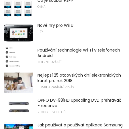
Co je soubor PSP?
OKNA
Nové hry pro Wii U
HRY
Používání technologie Wi-Fi v telefonech
Android
INTERNETOVÁ SÍŤ
Nejlepší 25 otcovských dní elektronických
karet pro rok 2018
E-MAIL A ZASÍLÁNÍ ZPRÁV
OPPO DV-981HD Upscaling DVD přehrávač
- recenze
RECENZE PRODUKTŮ
Jak používat a používat aplikace Samsung