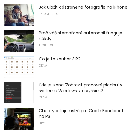
Jak uložit odstraněné fotografie na iPhone
IPHONE A IPOD
Proč váš stereofonní automobil funguje
někdy
TECH TECH
Co je to soubor AIR?
OKNA
Kde je ikona 'Zobrazit pracovní plochu' v
systému Windows 7 a vyšším?
OKNA
Cheaty a tajemství pro Crash Bandicoot
na PS1
HRY