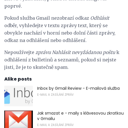
poprvé.
Pokud služba Gmail nezobrazí odkaz
Odhlásit
odběr, vyhledejte v textu zprávy text, který se
obvykle nachází v horní nebo dolní části zprávy,
odkaz na odhlášení nebo odhlášení.
Nepoužívejte
zprávu Nahlásit nevyžádanou poštu
k
odhlášení z bulletinů a seznamů, pokud si nejste
jisti, že je to skutečně spam.
Alike posts
Inbox by Gmail Review - E-mailová služba
E-MAIL A ZASÍLÁNÍ ZPRÁV
Jak smazat e - maily s klávesovou zkratkou
v Gmailu
E-MAIL A ZASÍLÁNÍ ZPRÁV