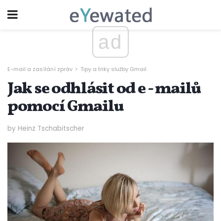
ad
E-mail a zasílání zpráv
Tipy a triky služby Gmail
Jak se odhlásit od e - mailů
pomocí Gmailu
by Heinz Tschabitscher