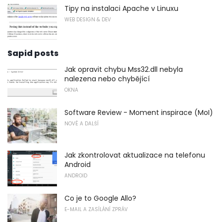
Tipy na instalaci Apache v Linuxu
WEB DESIGN & DEV
Sapid posts
Jak opravit chybu Mss32.dll nebyla
nalezena nebo chybějící
OKNA
Software Review - Moment inspirace (MoI)
NOVÉ A DALŠÍ
Jak zkontrolovat aktualizace na telefonu
Android
ANDROID
Co je to Google Allo?
E-MAIL A ZASÍLÁNÍ ZPRÁV