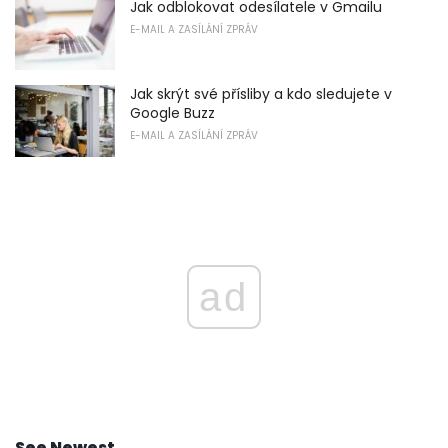
Jak odblokovat odesílatele v Gmailu
E-MAIL A ZASÍLÁNÍ ZPRÁV
Jak skrýt své přísliby a kdo sledujete v
Google Buzz
E-MAIL A ZASÍLÁNÍ ZPRÁV
ad
See Newest